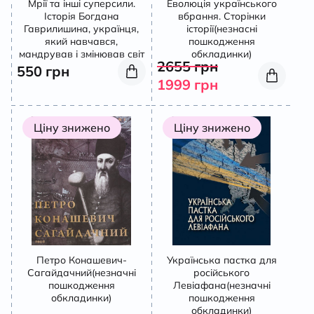
Мрії та інші суперсили.
Еволюція українського
Історія Богдана
вбрання. Сторінки
К
Гаврилишина, українця,
історії(незнасні
який навчався,
пошкодження
мандрував і змінював світ
обкладинки)
2655
грн
550
грн
1999
грн
Ціну знижено
Ціну знижено
Петро Конашевич-
Українська пастка для
Сагайдачний(незначні
російського
пошкодження
Левіафана(незначні
обкладинки)
пошкодження
обкладинки)