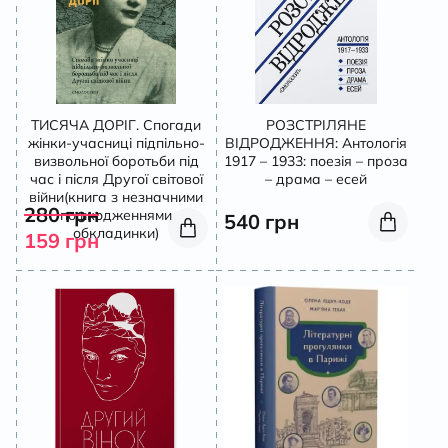
ТИСЯЧА ДОРІГ. Спогади
РОЗСТРІЛЯНЕ
жінки-учасниці підпільно-
ВІДРОДЖЕННЯ: Антологія
визвольної боротьби під
1917 – 1933: поезія – проза
час і після Другої світової
– драма – есей
війни(книга з незначними
280
грн
пошкодженнями
540
грн
обкладинки)
159
грн