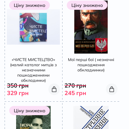
Ціну знижено
Ціну знижено
«ЧИСТЕ МИСТЕЦТВО»
Мої перші бої ( незначні
(малий каталог митців з
пошкодження
незначними
обкладиинки)
пошкодженнями
обкладинки)
350
грн
270
грн
329
грн
245
грн
Ціну знижено