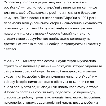
Українську історію тоді розглядали суто в контексті
російської — так, начебто українці з’явилися на світ лише
для того, щоб об’єднатися з росіянами і спільно будувати
комунізм. Після постання незалежної України в 1991 році
перемогла візія української історії як самостійної наукової та
освітньої дисципліни. Поступово відбулося вписування
нашого минулого в ширший європейський контекст, а
згодом стало зрозуміло, що навіть цього контексту не
достатньо: історію України необхідно трактувати як частину
світової.
У 2017 році Міністерство освіти і науки України ухвалило
стратегічно важливе рішення — об’єднати історію України та
світу в інтегрований курс. Та це той випадок, коли легше
сказати, аніж зробити. Бо вписування минулого України у
світову історію вимагає такого обсягу знань, який не до
снаги опанувати одній людині чи навіть колективу авторів.
«Портал» поставив собі за мету подолати цю перешкоду,
створивши робочу групу з науковців, інтелектуалів, освітян,
психологів, а також редакторів, які мають досвід роботи з