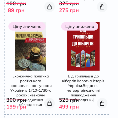
100
грн
325
грн
89
грн
275
грн
Ціну знижено
Ціну знижено
Економічна політика
Від трипільців до
російського
кіборгів.Коротка історія
правительства супроти
України.Видання
України в 1710–1730-х
четверте(незначні
роках( незначні
пошкодження
300
грн
525
грн
пошкодження
обкладинки)
обкладинки)
199
грн
499
грн