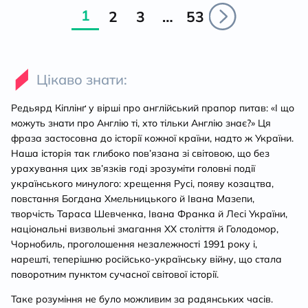
1
2
3
…
53
Цікаво знати:
Редьярд Кіплінґ у вірші про англійський прапор питав: «І що
можуть знати про Англію ті, хто тільки Англію знає?» Ця
фраза застосовна до історії кожної країни, надто ж України.
Наша історія так глибоко пов’язана зі світовою, що без
урахування цих зв’язків годі зрозуміти головні події
українського минулого: хрещення Русі, появу козацтва,
повстання Богдана Хмельницького й Івана Мазепи,
творчість Тараса Шевченка, Івана Франка й Лесі України,
національні визвольні змагання ХХ століття й Голодомор,
Чорнобиль, проголошення незалежності 1991 року і,
нарешті, теперішню російсько-українську війну, що стала
поворотним пунктом сучасної світової історії.
Таке розуміння не було можливим за радянських часів.