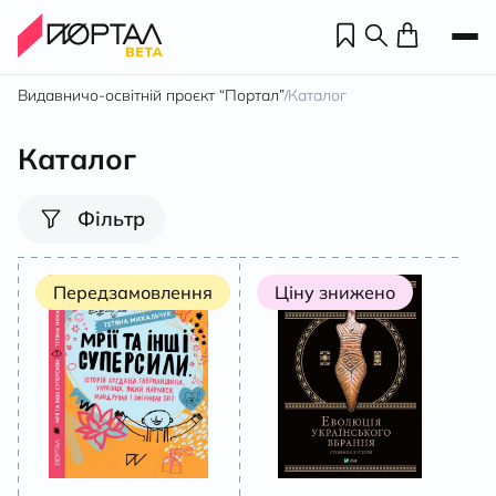
Видавничо-освітній проєкт “Портал”
Каталог
/
Каталог
Фільтр
Передзамовлення
Ціну знижено
Н
П
н