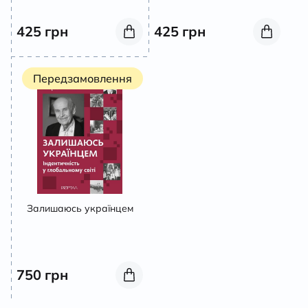
425
грн
425
грн
Передзамовлення
Залишаюсь українцем
750
грн