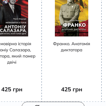
мовірна історія
Франко. Анатомія
оніу Салазара,
диктатора
тора, який помер
двічі
425
грн
425
грн