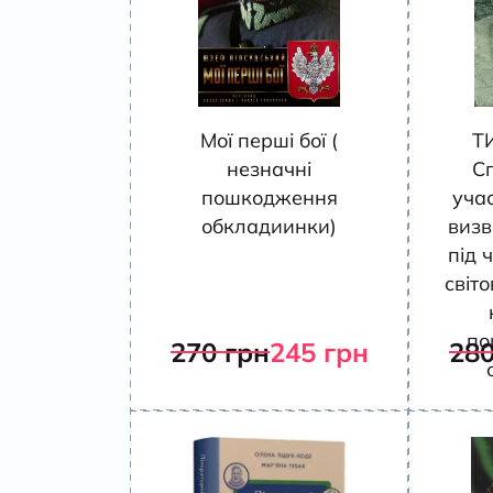
Мої перші бої (
Т
незначні
С
пошкодження
учас
обкладиинки)
визв
під ч
світо
по
270
грн
245
грн
28