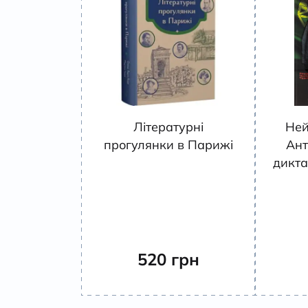
Літературні
Ней
прогулянки в Парижі
Ант
дикта
520
грн