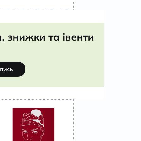
 знижки та івенти
атись