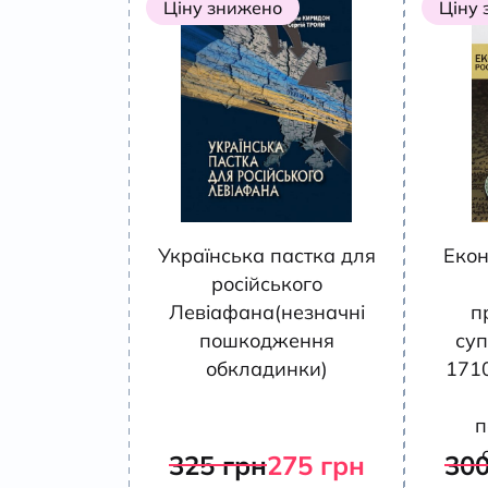
Ціну знижено
Ціну
Українська пастка для
Екон
російського
Левіафана(незначні
п
пошкодження
суп
обкладинки)
171
п
325
грн
275
грн
30