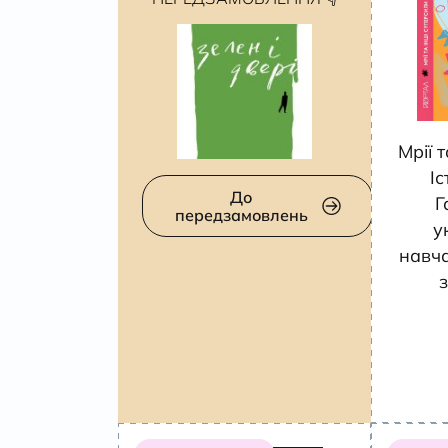
Мрії 
Іс
До
Г
передзамовлень
у
навча
з