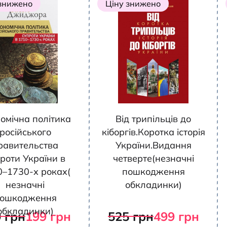
 знижено
Ціну знижено
омічна політика
Від трипільців до
російського
кіборгів.Коротка історія
равительства
України.Видання
роти України в
четверте(незначні
0–1730-х роках(
пошкодження
незначні
обкладинки)
ошкодження
обкладинки)
0
грн
199
грн
525
грн
499
грн