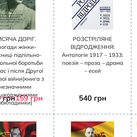
ИСЯЧА ДОРІГ.
РОЗСТРІЛЯНЕ
погади жінки-
ВІДРОДЖЕННЯ:
ниці підпільно-
Антологія 1917 – 1933:
ольної боротьби
поезія – проза – драма
ас і після Другої
– есей
вої війни(книга з
незначними
шкодженнями
0
грн
159
грн
540
грн
обкладинки)