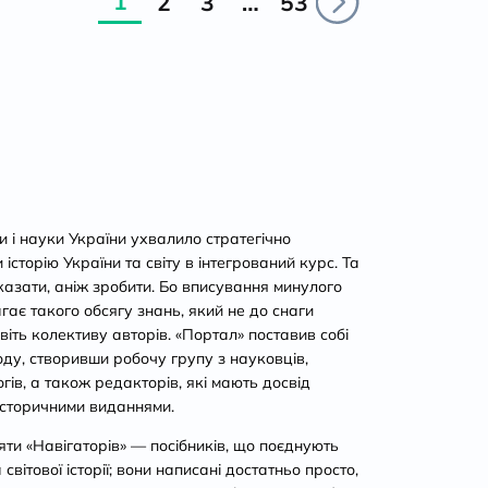
1
2
3
…
53
ти і науки України ухвалило стратегічно
сторію України та світу в інтегрований курс. Та
казати, аніж зробити. Бо вписування минулого
агає такого обсягу знань, який не до снаги
віть колективу авторів. «Портал» поставив собі
ду, створивши робочу групу з науковців,
огів, а також редакторів, які мають досвід
історичними виданнями.
ти «Навігаторів» — посібників, що поєднують
світової історії; вони написані достатньо просто,