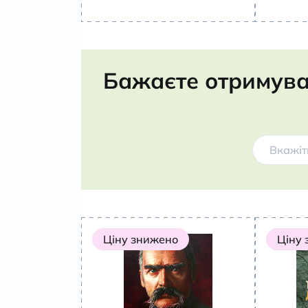
Бажаєте отримува
Ціну знижено
Ціну