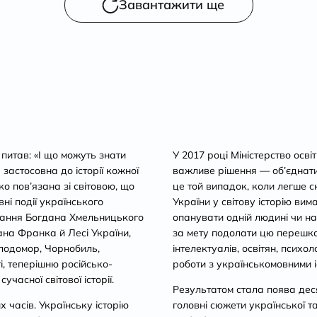
Завантажити ще
 питав: «І що можуть знати
У 2017 році Міністерство осві
 застосовна до історії кожної
важливе рішення — об’єднати і
ко пов’язана зі світовою, що
це той випадок, коли легше с
вні події українського
України у світову історію вим
стання Богдана Хмельницького
опанувати одній людині чи на
ана Франка й Лесі України,
за мету подолати цю перешко
олодомор, Чорнобиль,
інтелектуалів, освітян, психол
і, теперішню російсько-
роботи з українськомовними 
часної світової історії.
Результатом стала поява деся
 часів. Українську історію
головні сюжети української та 