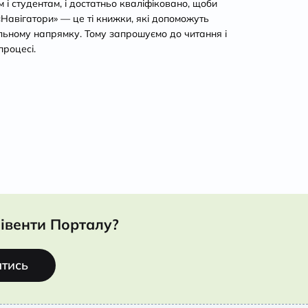
і студентам, і достатньо кваліфіковано, щоби
 «Навігатори» — це ті книжки, які допоможуть
льному напрямку. Тому запрошуємо до читання і
процесі.
івенти Порталу?
атись