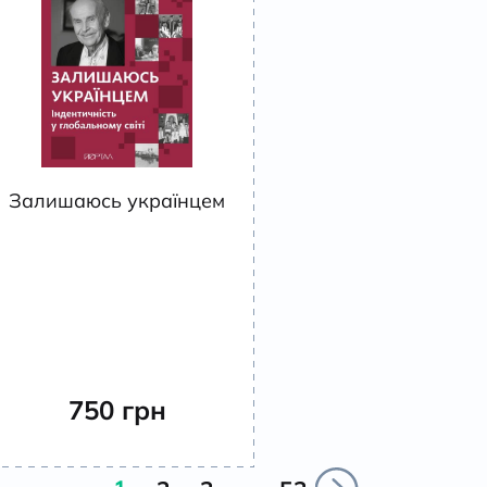
Залишаюсь українцем
750
грн