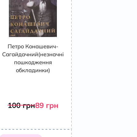
Петро Конашевич-
Сагайдачний(незначні
пошкодження
обкладинки)
100
грн
89
грн