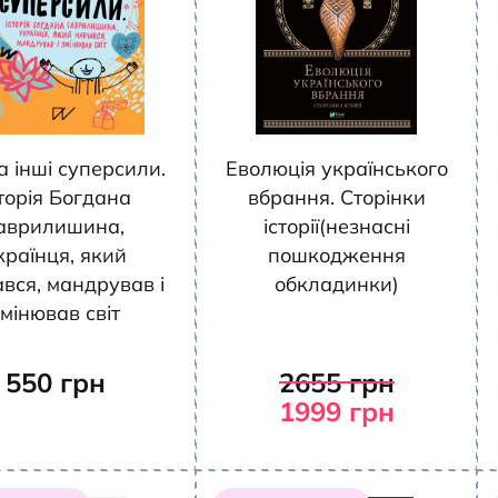
та інші суперсили.
Еволюція українського
торія Богдана
вбрання. Сторінки
аврилишина,
історії(незнасні
країнця, який
пошкодження
вся, мандрував і
обкладинки)
мінював світ
550
грн
2655
грн
1999
грн