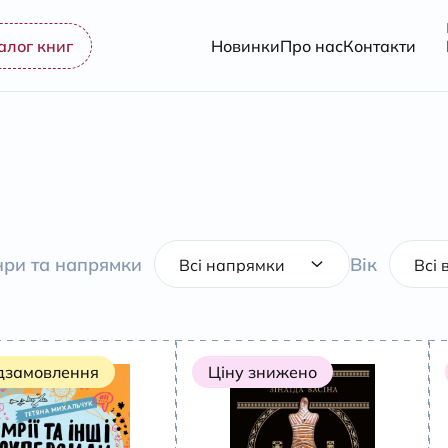
алог книг
Новинки
Про нас
Контакти
ри та напрямки
Вік
дзамовлення
Ціну знижено