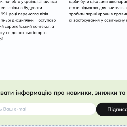
ак, начебто українці з’явилися
щоби бути цікавими школярам 
ами і спільно будувати
стати підмогою для вчителів.
1991 році перемогла візія
зробити перші кроки в прави
світньої дисципліни. Поступово
їх застосування у освітньому 
й європейський контекст, а
ту не достатньо: історію
ї.
вати інформацію про новинки, знижки та 
Підпис