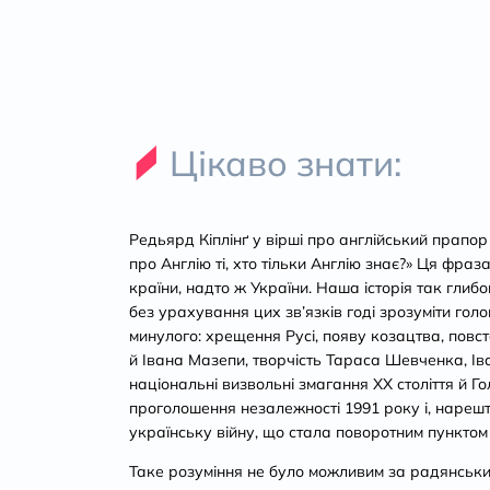
Цікаво знати:
Редьярд Кіплінґ у вірші про англійський прапор
про Англію ті, хто тільки Англію знає?» Ця фраза
країни, надто ж України. Наша історія так глибо
без урахування цих зв’язків годі зрозуміти голо
минулого: хрещення Русі, появу козацтва, пов
й Івана Мазепи, творчість Тараса Шевченка, Ів
національні визвольні змагання ХХ століття й Г
проголошення незалежності 1991 року і, нарешт
українську війну, що стала поворотним пунктом су
Таке розуміння не було можливим за радянських