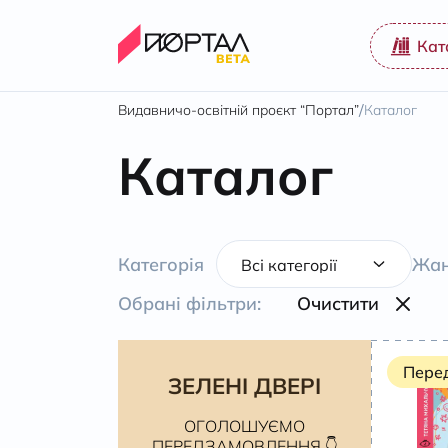
Кат
/
Видавничо-освітній проєкт “Портал”
Каталог
Каталог
Категорія
Жан
Обрані фільтри:
Очистити
Пере
ЗЕЛЕНІ ДВЕРІ
ОГОЛОШУЄМО
ПЕРЕДЗАМОВЛЕННЯ 👇