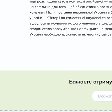
тоді розглядали суто в контексті російської — т
на світ лише для того, щоб об’єднатися з росіян
комунізм. Після постання незалежної України в 
української історії як самостійної наукової та о
відбулося вписування нашого минулого в ширши
згодом стало зрозуміло, що навіть цього контекс
України необхідно трактувати як частину світово
Бажаєте отриму