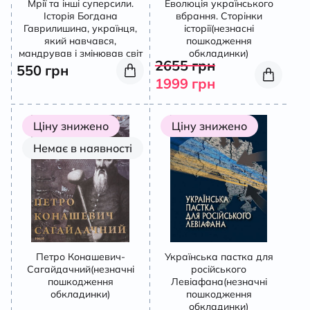
Мрії та інші суперсили.
Еволюція українського
Історія Богдана
вбрання. Сторінки
К
Гаврилишина, українця,
історії(незнасні
який навчався,
пошкодження
мандрував і змінював світ
обкладинки)
2655
грн
550
грн
1999
грн
Ціну знижено
Ціну знижено
Немає в наявності
Петро Конашевич-
Українська пастка для
Сагайдачний(незначні
російського
пошкодження
Левіафана(незначні
обкладинки)
пошкодження
обкладинки)