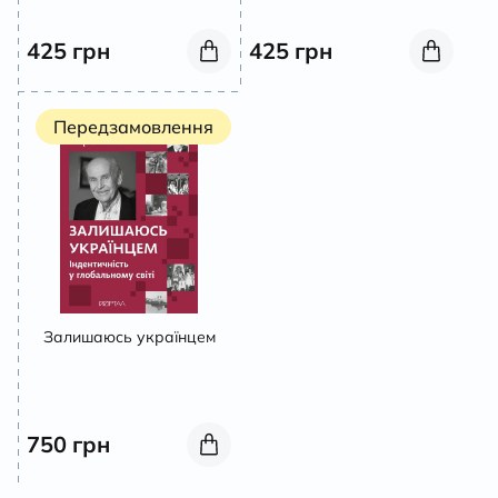
425
грн
425
грн
Передзамовлення
Залишаюсь українцем
750
грн