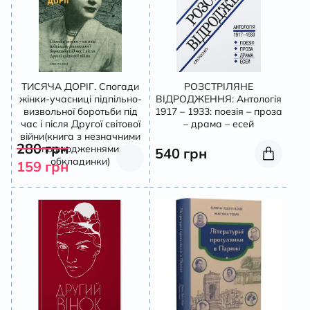
ТИСЯЧА ДОРІГ. Спогади
РОЗСТРІЛЯНЕ
жінки-учасниці підпільно-
ВІДРОДЖЕННЯ: Антологія
визвольної боротьби під
1917 – 1933: поезія – проза
час і після Другої світової
– драма – есей
війни(книга з незначними
280
грн
пошкодженнями
540
грн
обкладинки)
159
грн