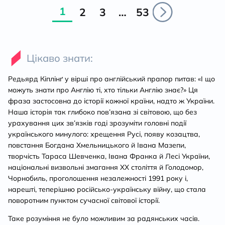
1
2
3
…
53
Цікаво знати:
Редьярд Кіплінґ у вірші про англійський прапор питав: «І що
можуть знати про Англію ті, хто тільки Англію знає?» Ця
фраза застосовна до історії кожної країни, надто ж України.
Наша історія так глибоко пов’язана зі світовою, що без
урахування цих зв’язків годі зрозуміти головні події
українського минулого: хрещення Русі, появу козацтва,
повстання Богдана Хмельницького й Івана Мазепи,
творчість Тараса Шевченка, Івана Франка й Лесі України,
національні визвольні змагання ХХ століття й Голодомор,
Чорнобиль, проголошення незалежності 1991 року і,
нарешті, теперішню російсько-українську війну, що стала
поворотним пунктом сучасної світової історії.
Таке розуміння не було можливим за радянських часів.