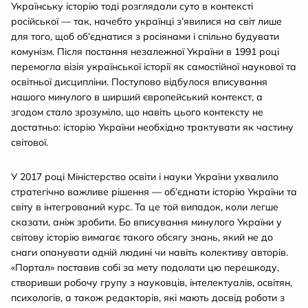
Українську історію тоді розглядали суто в контексті
російської — так, начебто українці з’явилися на світ лише
для того, щоб об’єднатися з росіянами і спільно будувати
комунізм. Після постання незалежної України в 1991 році
перемогла візія української історії як самостійної наукової та
освітньої дисципліни. Поступово відбулося вписування
нашого минулого в ширший європейський контекст, а
згодом стало зрозуміло, що навіть цього контексту не
достатньо: історію України необхідно трактувати як частину
світової.
У 2017 році Міністерство освіти і науки України ухвалило
стратегічно важливе рішення — об’єднати історію України та
світу в інтегрований курс. Та це той випадок, коли легше
сказати, аніж зробити. Бо вписування минулого України у
світову історію вимагає такого обсягу знань, який не до
снаги опанувати одній людині чи навіть колективу авторів.
«Портал» поставив собі за мету подолати цю перешкоду,
створивши робочу групу з науковців, інтелектуалів, освітян,
психологів, а також редакторів, які мають досвід роботи з