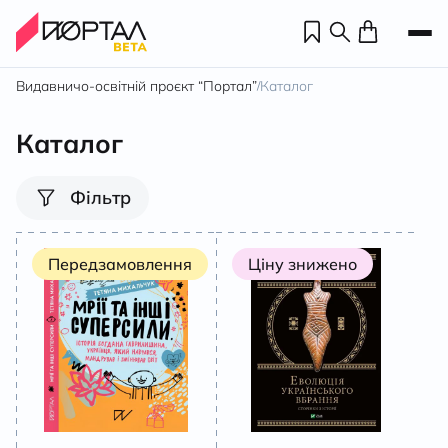
Видавничо-освітній проєкт “Портал”
Каталог
/
Каталог
Фільтр
Передзамовлення
Ціну знижено
Н
П
н