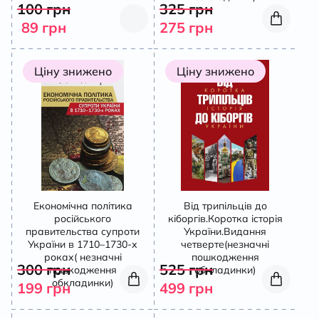
100
грн
325
грн
89
грн
275
грн
Ціну знижено
Ціну знижено
Економічна політика
Від трипільців до
російського
кіборгів.Коротка історія
правительства супроти
України.Видання
України в 1710–1730-х
четверте(незначні
роках( незначні
пошкодження
300
грн
525
грн
пошкодження
обкладинки)
обкладинки)
199
грн
499
грн