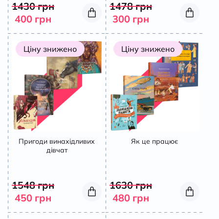
1430
грн
1478
грн
400
грн
300
грн
Ціну знижено
Ціну знижено
Пригоди винахідливих
Як це працює
дівчат
1548
грн
1630
грн
450
грн
480
грн