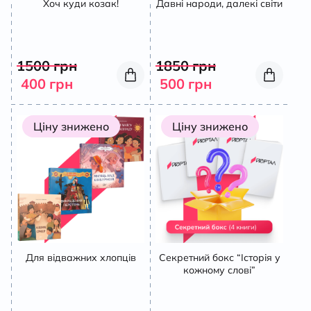
Хоч куди козак!
Давні народи, далекі світи
К
1500
грн
1850
грн
400
грн
500
грн
Ціну знижено
Ціну знижено
Для відважних хлопців
Секретний бокс “Історія у
кожному слові”