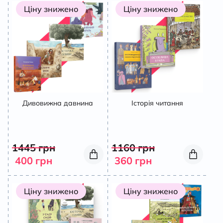
Ціну знижено
Ціну знижено
Дивовижна давнина
Історія читання
1445
грн
1160
грн
400
грн
360
грн
Ціну знижено
Ціну знижено