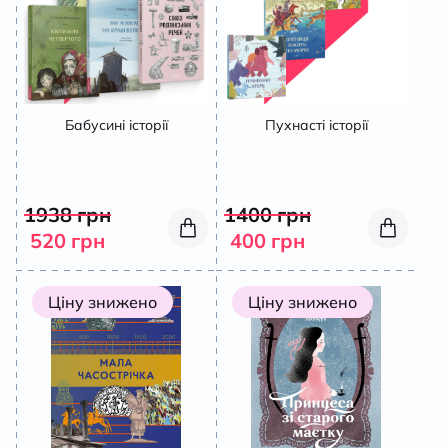
Бабусині історії
Пухнасті історії
1938
грн
1400
грн
520
грн
400
грн
Ціну знижено
Ціну знижено