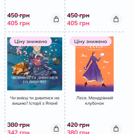
450
грн
450
грн
405
грн
405
грн
Ціну знижено
Ціну знижено
Чи вмієш ти дивитися на
Леся. Мандрівний
вишню? Історії з Японії
клубочок
380
грн
420
грн
342
грн
380
грн