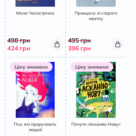
Мала Часострічка
Принцеса зі старого
маєтку
498
грн
495
грн
424
грн
396
грн
Ціну знижено
Ціну знижено
Пси, які приручають
Почути «Асканію-Нову»
людей