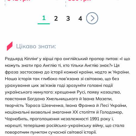
1
2
3
4
Цікаво знати:
Редьярд Кіплінґ у вірші про англійський прапор питав: «І що
можуть знати про Англію ті, хто тільки Англію знає?» Ця
фраза застосовна до історії кожної країни, надто ж України.
Наша історія так глибоко пов’язана зі світовою, що без
урахування цих зв’язків годі зрозуміти головні події
українського минулого: хрещення Русі, появу козацтва,
повстання Богдана Хмельницького й Івана Мазепи,
творчість Тараса Шевченка, Івана Франка й Лесі України,
національні визвольні змагання ХХ століття й Голодомор,
Чорнобиль, проголошення незалежності 1991 року і,
нарешті, теперішню російсько-українську війну, що стала
поворотним пунктом сучасної світової історії.