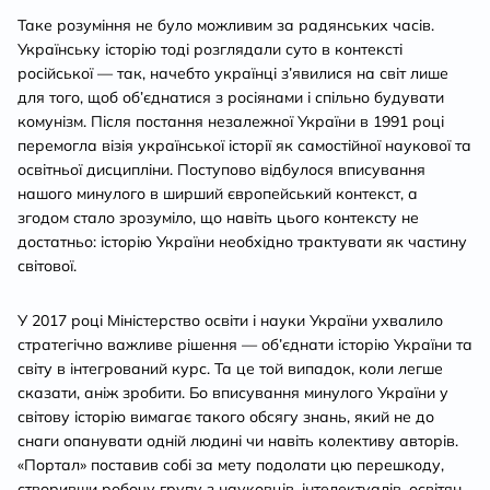
Таке розуміння не було можливим за радянських часів.
Українську історію тоді розглядали суто в контексті
російської — так, начебто українці з’явилися на світ лише
для того, щоб об’єднатися з росіянами і спільно будувати
комунізм. Після постання незалежної України в 1991 році
перемогла візія української історії як самостійної наукової та
освітньої дисципліни. Поступово відбулося вписування
нашого минулого в ширший європейський контекст, а
згодом стало зрозуміло, що навіть цього контексту не
достатньо: історію України необхідно трактувати як частину
світової.
У 2017 році Міністерство освіти і науки України ухвалило
стратегічно важливе рішення — об’єднати історію України та
світу в інтегрований курс. Та це той випадок, коли легше
сказати, аніж зробити. Бо вписування минулого України у
світову історію вимагає такого обсягу знань, який не до
снаги опанувати одній людині чи навіть колективу авторів.
«Портал» поставив собі за мету подолати цю перешкоду,
створивши робочу групу з науковців, інтелектуалів, освітян,