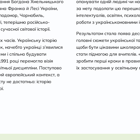
стання Богдана Хмельницького
опанувати одній людині чи на
ана Франка й Лесі України,
за мету подолати цю перешко
олодомор, Чорнобиль,
інтелектуалів, освітян, психол
і, теперішню російсько-
роботи з українськомовними 
часної світової історії.
Результатом стала поява деся
 часів. Українську історію
головні сюжети української та 
ак, начебто українці з’явилися
щоби бути цікавими школярам 
ами і спільно будувати
стати підмогою для вчителів.
1991 році перемогла візія
зробити перші кроки в прави
світньої дисципліни. Поступово
їх застосування у освітньому 
й європейський контекст, а
ту не достатньо: історію
ї.