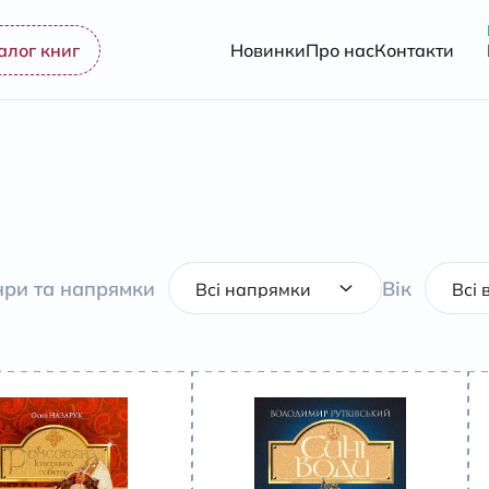
алог книг
Новинки
Про нас
Контакти
ри та напрямки
Вік