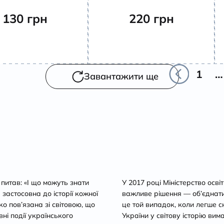
130
грн
220
грн
1
…
Завантажити ще
 питав: «І що можуть знати
У 2017 році Міністерство осві
 застосовна до історії кожної
важливе рішення — об’єднати і
ко пов’язана зі світовою, що
це той випадок, коли легше с
вні події українського
України у світову історію вим