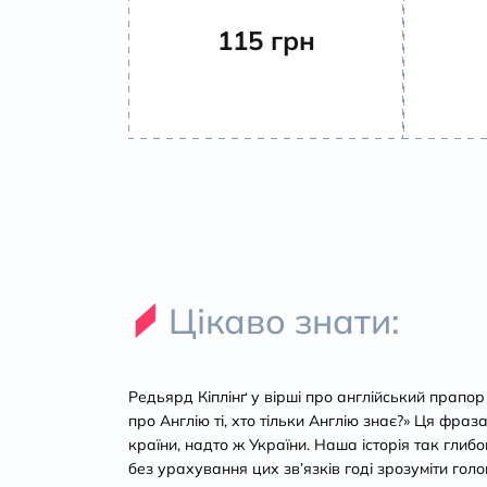
115
грн
Цікаво знати:
Редьярд Кіплінґ у вірші про англійський прапор
про Англію ті, хто тільки Англію знає?» Ця фраза
країни, надто ж України. Наша історія так глибо
без урахування цих зв’язків годі зрозуміти голо