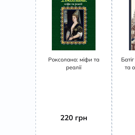
Роксолана: міфи та
Батіг
реалії
та о
220
грн