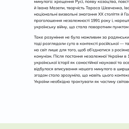
минулого: хрещення Русі, появу козацтва, пов
й Івана Мазепи, творчість Тараса Шевченка, Ів
національні визвольні змагання ХХ століття й Г
проголошення незалежності 1991 року і, нарешт
українську війну, що стала поворотним пунктом су
Таке розуміння не було можливим за радянських
тоді розглядали суто в контексті російської — т
на світ лише для того, щоб об’єднатися з росіян
комунізм. Після постання незалежної України в 
української історії як самостійної наукової та о
відбулося вписування нашого минулого в ширши
згодом стало зрозуміло, що навіть цього контекс
України необхідно трактувати як частину світово