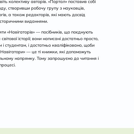
віть колективу авторів. «Портал» поставив собі
ду, створивши робочу групу з науковців,
огів, а також редакторів, які мають досвід
історичними виданнями.
ти «Навігаторів» — посібників, що поєднують
світової історії; вони написані достатньо просто,
і студентам, і достатньо кваліфіковано, щоби
 «Навігатори» — це ті книжки, які допоможуть
льному напрямку. Тому запрошуємо до читання і
процесі.