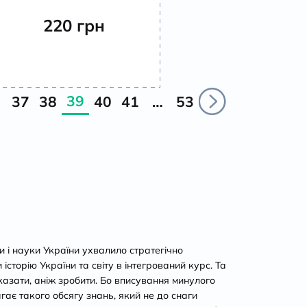
220
грн
39
37
38
40
41
…
53
ти і науки України ухвалило стратегічно
сторію України та світу в інтегрований курс. Та
казати, аніж зробити. Бо вписування минулого
агає такого обсягу знань, який не до снаги