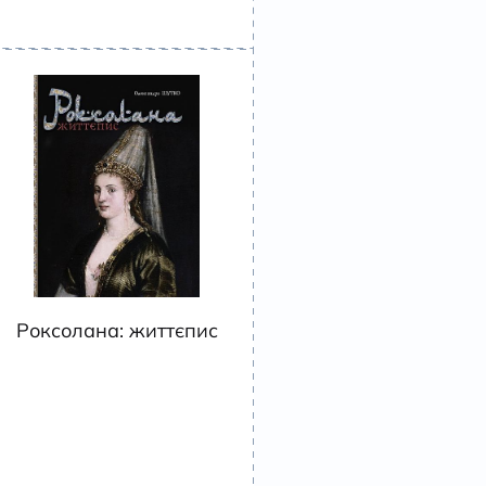
Роксолана: життєпис