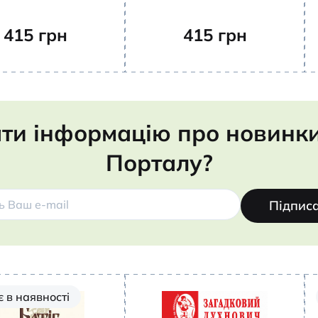
415
грн
415
грн
ти інформацію про новинки,
Порталу?
Підпис
 в наявності