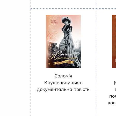
Соломія
Крушельницька:
документальна повість
по
ков