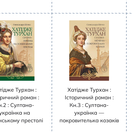
тідже Турхан :
Хатідже Турхан :
оричний роман :
Історичний роман :
н.2 : Султана-
Кн.3 : Султана-
українка на
українка —
нському престолі
покровителька козаків