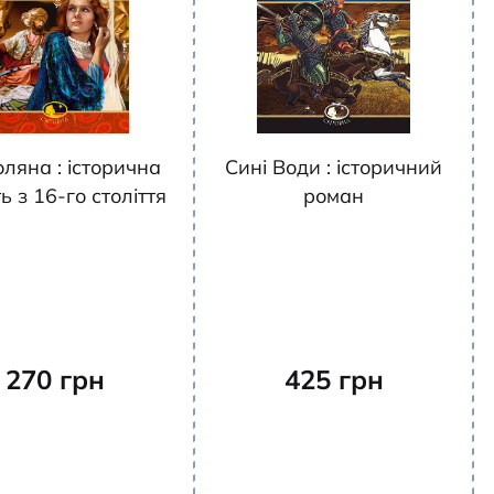
ляна : історична
Сині Води : історичний
ь з 16-го століття
роман
270
грн
425
грн