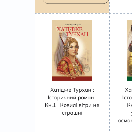
Хатідже Турхан :
Ха
Історичний роман :
Іст
Кн.1 : Ковилі вітри не
К
страшні
осма