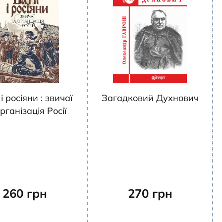
 і росіяни : звичаї
Загадковий Духнович
рганізація Росії
260
грн
270
грн