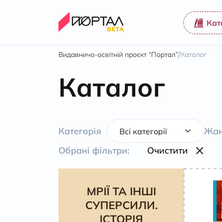
Кат
/
Видавничо-освітній проєкт “Портал”
Каталог
Каталог
Категорія
Жан
Обрані фільтри:
Очистити
МРІЇ ТА ІНШІ
СУПЕРСИЛИ.
ІСТОРІЯ