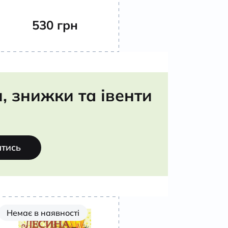
530
грн
 знижки та івенти
атись
Немає в наявності