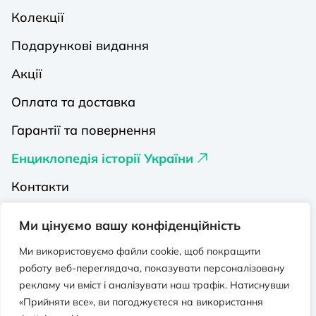
Колекції
Подарункові видання
Акції
Оплата та доставка
Гарантії та повернення
Енциклопедія історії України
Контакти
Про нас
Ми цінуємо вашу конфіденційність
Видавництва на Порталі
Ми використовуємо файли cookie, щоб покращити
роботу веб-переглядача, показувати персоналізовану
Політика конфіденційності
рекламу чи вміст і аналізувати наш трафік. Натиснувши
Публічна оферта
«Прийняти все», ви погоджуєтеся на використання