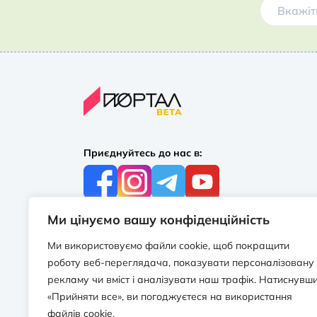
Приєднуйтесь до нас в:
Ми цінуємо вашу конфіденційність
З усіх питань:
+38 097 244 16 56
Ми використовуємо файли cookie, щоб покращити
info@portalbooks.com.ua
роботу веб-переглядача, показувати персоналізовану
Працюємо в будні з 10:00 до 18:00
рекламу чи вміст і аналізувати наш трафік. Натиснувш
«Прийняти все», ви погоджуєтеся на використання
З приводу співпраці:
файлів cookie.
info@portalbooks.com.ua