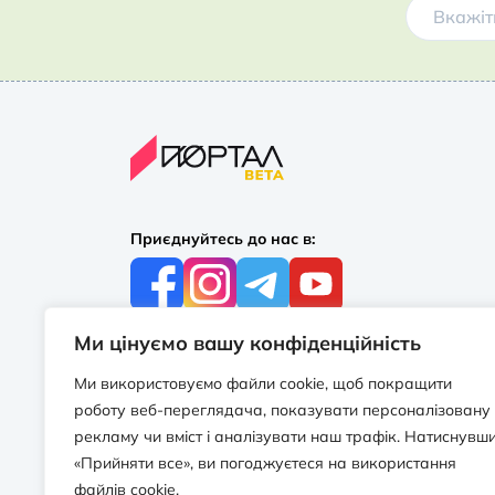
Приєднуйтесь до нас в:
Ми цінуємо вашу конфіденційність
З усіх питань:
+38 097 244 16 56
Ми використовуємо файли cookie, щоб покращити
info@portalbooks.com.ua
роботу веб-переглядача, показувати персоналізовану
Працюємо в будні з 10:00 до 18:00
рекламу чи вміст і аналізувати наш трафік. Натиснувш
«Прийняти все», ви погоджуєтеся на використання
З приводу співпраці:
файлів cookie.
info@portalbooks.com.ua