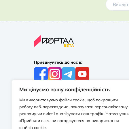
Приєднуйтесь до нас в:
Ми цінуємо вашу конфіденційність
З усіх питань:
+38 097 244 16 56
Ми використовуємо файли cookie, щоб покращити
info@portalbooks.com.ua
роботу веб-переглядача, показувати персоналізовану
Працюємо в будні з 10:00 до 18:00
рекламу чи вміст і аналізувати наш трафік. Натиснувш
«Прийняти все», ви погоджуєтеся на використання
З приводу співпраці:
файлів cookie.
info@portalbooks.com.ua