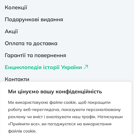
Колекції
Подарункові видання
Акції
Оплата та доставка
Гарантії та повернення
Енциклопедія історії України
Контакти
Про нас
Ми цінуємо вашу конфіденційність
Видавництва на Порталі
Ми використовуємо файли cookie, щоб покращити
роботу веб-переглядача, показувати персоналізовану
Політика конфіденційності
рекламу чи вміст і аналізувати наш трафік. Натиснувши
«Прийняти все», ви погоджуєтеся на використання
Публічна оферта
файлів cookie.