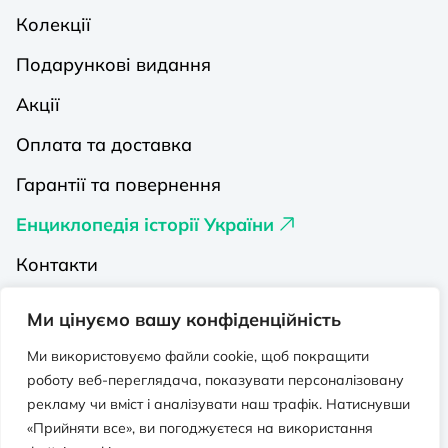
Колекції
Подарункові видання
Акції
Оплата та доставка
Гарантії та повернення
Енциклопедія історії України
Контакти
Про нас
Ми цінуємо вашу конфіденційність
Видавництва на Порталі
Ми використовуємо файли cookie, щоб покращити
роботу веб-переглядача, показувати персоналізовану
Політика конфіденційності
рекламу чи вміст і аналізувати наш трафік. Натиснувши
Публічна оферта
«Прийняти все», ви погоджуєтеся на використання