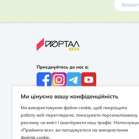
Приєднуйтесь до нас в:
Ми цінуємо вашу конфіденційність
З усіх питань:
+38 097 244 16 56
Ми використовуємо файли cookie, щоб покращити
info@portalbooks.com.ua
роботу веб-переглядача, показувати персоналізовану
Працюємо в будні з 10:00 до 18:00
рекламу чи вміст і аналізувати наш трафік. Натиснувш
«Прийняти все», ви погоджуєтеся на використання
З приводу співпраці:
файлів cookie.
info@portalbooks.com.ua