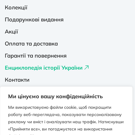
Колекції
Подарункові видання
Акції
Оплата та доставка
Гарантії та повернення
Енциклопедія історії України
Контакти
Про нас
Ми цінуємо вашу конфіденційність
Видавництва на Порталі
Ми використовуємо файли cookie, щоб покращити
роботу веб-переглядача, показувати персоналізовану
Політика конфіденційності
рекламу чи вміст і аналізувати наш трафік. Натиснувши
Публічна оферта
«Прийняти все», ви погоджуєтеся на використання