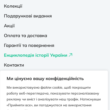
Колекції
Подарункові видання
Акції
Оплата та доставка
Гарантії та повернення
Енциклопедія історії України
Контакти
Про нас
Ми цінуємо вашу конфіденційність
Видавництва на Порталі
Ми використовуємо файли cookie, щоб покращити
роботу веб-переглядача, показувати персоналізовану
Політика конфіденційності
рекламу чи вміст і аналізувати наш трафік. Натиснувши
Публічна оферта
«Прийняти все», ви погоджуєтеся на використання