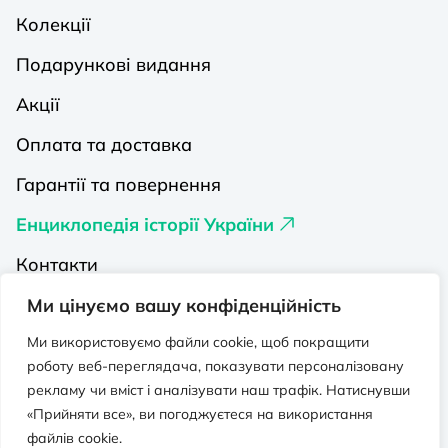
Колекції
Подарункові видання
Акції
Оплата та доставка
Гарантії та повернення
Енциклопедія історії України
Контакти
Про нас
Ми цінуємо вашу конфіденційність
Видавництва на Порталі
Ми використовуємо файли cookie, щоб покращити
роботу веб-переглядача, показувати персоналізовану
Політика конфіденційності
рекламу чи вміст і аналізувати наш трафік. Натиснувши
«Прийняти все», ви погоджуєтеся на використання
Публічна оферта
файлів cookie.