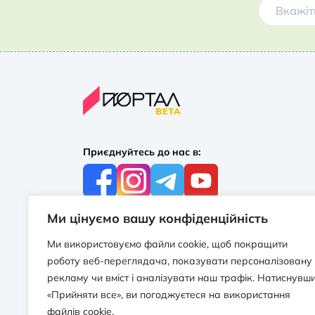
Приєднуйтесь до нас в:
Ми цінуємо вашу конфіденційність
З усіх питань:
+38 097 244 16 56
Ми використовуємо файли cookie, щоб покращити
info@portalbooks.com.ua
роботу веб-переглядача, показувати персоналізовану
Працюємо в будні з 10:00 до 18:00
рекламу чи вміст і аналізувати наш трафік. Натиснувш
«Прийняти все», ви погоджуєтеся на використання
З приводу співпраці:
файлів cookie.
info@portalbooks.com.ua