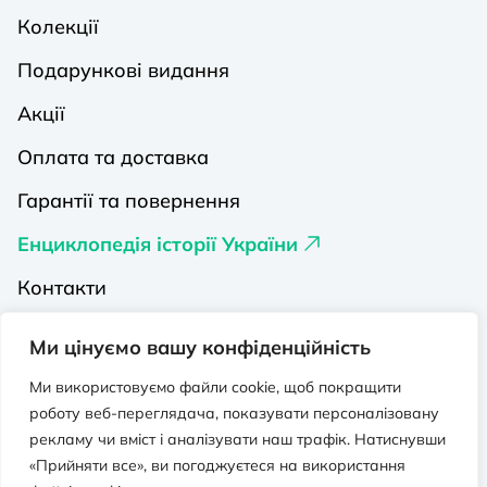
Колекції
Подарункові видання
Акції
Оплата та доставка
Гарантії та повернення
Енциклопедія історії України
Контакти
Про нас
Ми цінуємо вашу конфіденційність
Видавництва на Порталі
Ми використовуємо файли cookie, щоб покращити
роботу веб-переглядача, показувати персоналізовану
Політика конфіденційності
рекламу чи вміст і аналізувати наш трафік. Натиснувши
Публічна оферта
«Прийняти все», ви погоджуєтеся на використання