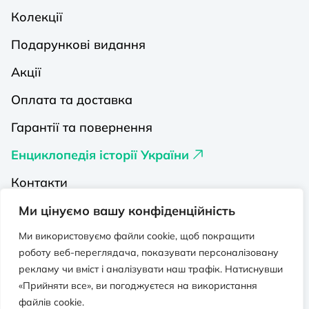
Колекції
Подарункові видання
Акції
Оплата та доставка
Гарантії та повернення
Енциклопедія історії України
Контакти
Про нас
Ми цінуємо вашу конфіденційність
Видавництва на Порталі
Ми використовуємо файли cookie, щоб покращити
роботу веб-переглядача, показувати персоналізовану
Політика конфіденційності
рекламу чи вміст і аналізувати наш трафік. Натиснувши
«Прийняти все», ви погоджуєтеся на використання
Публічна оферта
файлів cookie.