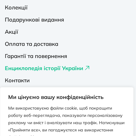
Колекції
Подарункові видання
Акції
Оплата та доставка
Гарантії та повернення
Енциклопедія історії України
Контакти
Про нас
Ми цінуємо вашу конфіденційність
Видавництва на Порталі
Ми використовуємо файли cookie, щоб покращити
роботу веб-переглядача, показувати персоналізовану
Політика конфіденційності
рекламу чи вміст і аналізувати наш трафік. Натиснувши
Публічна оферта
«Прийняти все», ви погоджуєтеся на використання