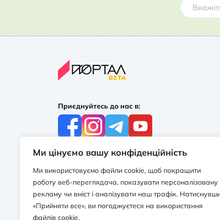
Приєднуйтесь до нас в:
Ми цінуємо вашу конфіденційність
З усіх питань:
+38 097 244 16 56
Ми використовуємо файли cookie, щоб покращити
info@portalbooks.com.ua
роботу веб-переглядача, показувати персоналізовану
Працюємо в будні з 10:00 до 18:00
рекламу чи вміст і аналізувати наш трафік. Натиснувш
«Прийняти все», ви погоджуєтеся на використання
З приводу співпраці:
файлів cookie.
info@portalbooks.com.ua