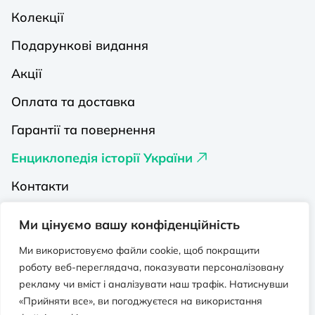
Колекції
Подарункові видання
Акції
Оплата та доставка
Гарантії та повернення
Енциклопедія історії України
Контакти
Про нас
Ми цінуємо вашу конфіденційність
Видавництва на Порталі
Ми використовуємо файли cookie, щоб покращити
роботу веб-переглядача, показувати персоналізовану
Політика конфіденційності
рекламу чи вміст і аналізувати наш трафік. Натиснувши
Публічна оферта
«Прийняти все», ви погоджуєтеся на використання