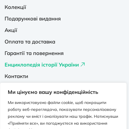
Колекції
Подарункові видання
Акції
Оплата та доставка
Гарантії та повернення
Енциклопедія історії України
Контакти
Про нас
Ми цінуємо вашу конфіденційність
Видавництва на Порталі
Ми використовуємо файли cookie, щоб покращити
роботу веб-переглядача, показувати персоналізовану
Політика конфіденційності
рекламу чи вміст і аналізувати наш трафік. Натиснувши
Публічна оферта
«Прийняти все», ви погоджуєтеся на використання