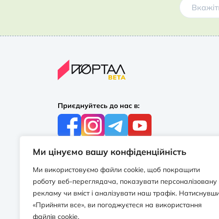
Приєднуйтесь до нас в:
Ми цінуємо вашу конфіденційність
З усіх питань:
+38 097 244 16 56
Ми використовуємо файли cookie, щоб покращити
info@portalbooks.com.ua
роботу веб-переглядача, показувати персоналізовану
Працюємо в будні з 10:00 до 18:00
рекламу чи вміст і аналізувати наш трафік. Натиснувш
«Прийняти все», ви погоджуєтеся на використання
З приводу співпраці:
файлів cookie.
info@portalbooks.com.ua