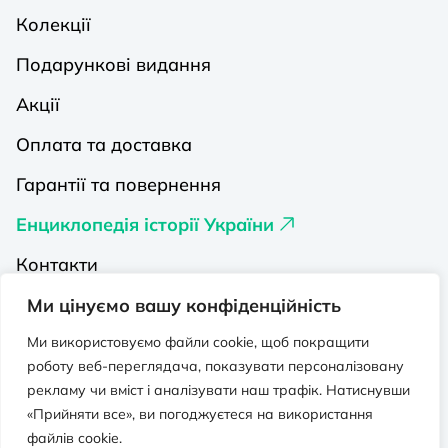
Колекції
Подарункові видання
Акції
Оплата та доставка
Гарантії та повернення
Енциклопедія історії України
Контакти
Про нас
Ми цінуємо вашу конфіденційність
Видавництва на Порталі
Ми використовуємо файли cookie, щоб покращити
роботу веб-переглядача, показувати персоналізовану
Політика конфіденційності
рекламу чи вміст і аналізувати наш трафік. Натиснувши
«Прийняти все», ви погоджуєтеся на використання
Публічна оферта
файлів cookie.