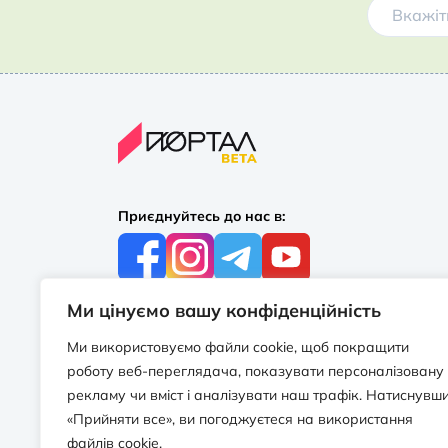
Приєднуйтесь до нас в:
Ми цінуємо вашу конфіденційність
З усіх питань:
+38 097 244 16 56
Ми використовуємо файли cookie, щоб покращити
info@portalbooks.com.ua
роботу веб-переглядача, показувати персоналізовану
Працюємо в будні з 10:00 до 18:00
рекламу чи вміст і аналізувати наш трафік. Натиснувш
«Прийняти все», ви погоджуєтеся на використання
З приводу співпраці:
файлів cookie.
info@portalbooks.com.ua