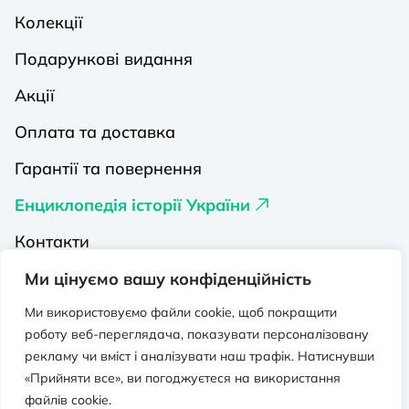
Колекції
Подарункові видання
Акції
Оплата та доставка
Гарантії та повернення
Енциклопедія історії України
Контакти
Про нас
Ми цінуємо вашу конфіденційність
Видавництва на Порталі
Ми використовуємо файли cookie, щоб покращити
роботу веб-переглядача, показувати персоналізовану
Політика конфіденційності
рекламу чи вміст і аналізувати наш трафік. Натиснувши
«Прийняти все», ви погоджуєтеся на використання
Публічна оферта
файлів cookie.