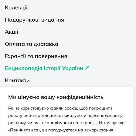
Колекції
Подарункові видання
Акції
Оплата та доставка
Гарантії та повернення
Енциклопедія історії України
Контакти
Про нас
Ми цінуємо вашу конфіденційність
Видавництва на Порталі
Ми використовуємо файли cookie, щоб покращити
роботу веб-переглядача, показувати персоналізовану
Політика конфіденційності
рекламу чи вміст і аналізувати наш трафік. Натиснувши
Публічна оферта
«Прийняти все», ви погоджуєтеся на використання