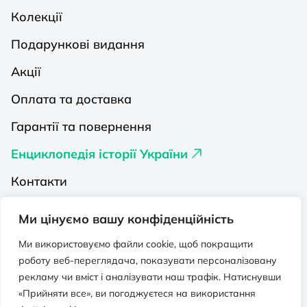
Колекції
Подарункові видання
Акції
Оплата та доставка
Гарантії та повернення
Енциклопедія історії України
Контакти
Про нас
Ми цінуємо вашу конфіденційність
Видавництва на Порталі
Ми використовуємо файли cookie, щоб покращити
роботу веб-переглядача, показувати персоналізовану
Політика конфіденційності
рекламу чи вміст і аналізувати наш трафік. Натиснувши
Публічна оферта
«Прийняти все», ви погоджуєтеся на використання