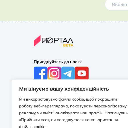
Приєднуйтесь до нас в:
Ми цінуємо вашу конфіденційність
З усіх питань:
+38 097 244 16 56
Ми використовуємо файли cookie, щоб покращити
info@portalbooks.com.ua
роботу веб-переглядача, показувати персоналізовану
Працюємо в будні з 10:00 до 18:00
рекламу чи вміст і аналізувати наш трафік. Натиснувш
«Прийняти все», ви погоджуєтеся на використання
З приводу співпраці:
файлів cookie.
info@portalbooks.com.ua