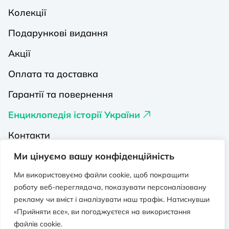
Колекції
Подарункові видання
Акції
Оплата та доставка
Гарантії та повернення
Енциклопедія історії України
Контакти
Про нас
Ми цінуємо вашу конфіденційність
Видавництва на Порталі
Ми використовуємо файли cookie, щоб покращити
роботу веб-переглядача, показувати персоналізовану
Політика конфіденційності
рекламу чи вміст і аналізувати наш трафік. Натиснувши
«Прийняти все», ви погоджуєтеся на використання
Публічна оферта
файлів cookie.