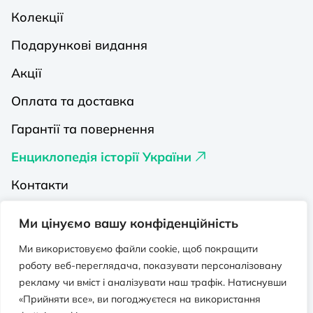
Колекції
Подарункові видання
Акції
Оплата та доставка
Гарантії та повернення
Енциклопедія історії України
Контакти
Про нас
Ми цінуємо вашу конфіденційність
Видавництва на Порталі
Ми використовуємо файли cookie, щоб покращити
роботу веб-переглядача, показувати персоналізовану
Політика конфіденційності
рекламу чи вміст і аналізувати наш трафік. Натиснувши
Публічна оферта
«Прийняти все», ви погоджуєтеся на використання