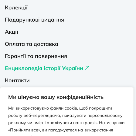
Колекції
Подарункові видання
Акції
Оплата та доставка
Гарантії та повернення
Енциклопедія історії України
Контакти
Про нас
Ми цінуємо вашу конфіденційність
Видавництва на Порталі
Ми використовуємо файли cookie, щоб покращити
роботу веб-переглядача, показувати персоналізовану
Політика конфіденційності
рекламу чи вміст і аналізувати наш трафік. Натиснувши
Публічна оферта
«Прийняти все», ви погоджуєтеся на використання