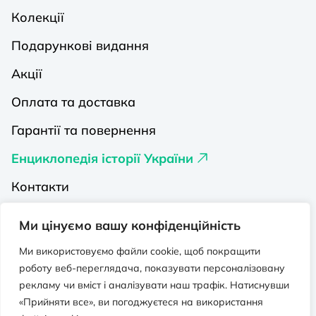
Колекції
Подарункові видання
Акції
Оплата та доставка
Гарантії та повернення
Енциклопедія історії України
Контакти
Про нас
Ми цінуємо вашу конфіденційність
Видавництва на Порталі
Ми використовуємо файли cookie, щоб покращити
роботу веб-переглядача, показувати персоналізовану
Політика конфіденційності
рекламу чи вміст і аналізувати наш трафік. Натиснувши
Публічна оферта
«Прийняти все», ви погоджуєтеся на використання