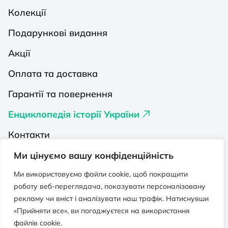
Колекції
Подарункові видання
Акції
Оплата та доставка
Гарантії та повернення
Енциклопедія історії України
Контакти
Про нас
Ми цінуємо вашу конфіденційність
Видавництва на Порталі
Ми використовуємо файли cookie, щоб покращити
роботу веб-переглядача, показувати персоналізовану
Політика конфіденційності
рекламу чи вміст і аналізувати наш трафік. Натиснувши
«Прийняти все», ви погоджуєтеся на використання
Публічна оферта
файлів cookie.