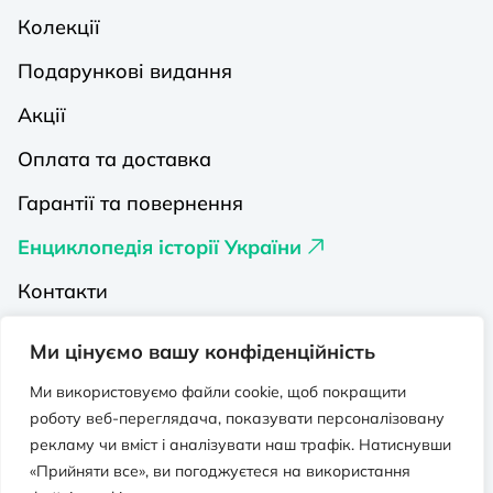
Колекції
Подарункові видання
Акції
Оплата та доставка
Гарантії та повернення
Енциклопедія історії України
Контакти
Про нас
Ми цінуємо вашу конфіденційність
Видавництва на Порталі
Ми використовуємо файли cookie, щоб покращити
роботу веб-переглядача, показувати персоналізовану
Політика конфіденційності
рекламу чи вміст і аналізувати наш трафік. Натиснувши
Публічна оферта
«Прийняти все», ви погоджуєтеся на використання