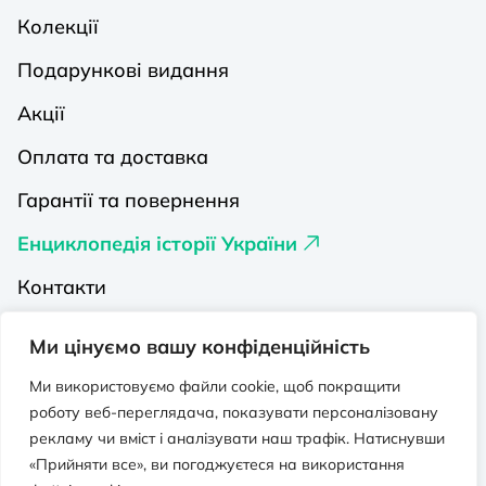
Колекції
Подарункові видання
Акції
Оплата та доставка
Гарантії та повернення
Енциклопедія історії України
Контакти
Про нас
Ми цінуємо вашу конфіденційність
Видавництва на Порталі
Ми використовуємо файли cookie, щоб покращити
роботу веб-переглядача, показувати персоналізовану
Політика конфіденційності
рекламу чи вміст і аналізувати наш трафік. Натиснувши
Публічна оферта
«Прийняти все», ви погоджуєтеся на використання