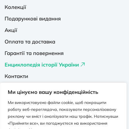
Колекції
Подарункові видання
Акції
Оплата та доставка
Гарантії та повернення
Енциклопедія історії України
Контакти
Про нас
Ми цінуємо вашу конфіденційність
Видавництва на Порталі
Ми використовуємо файли cookie, щоб покращити
роботу веб-переглядача, показувати персоналізовану
Політика конфіденційності
рекламу чи вміст і аналізувати наш трафік. Натиснувши
Публічна оферта
«Прийняти все», ви погоджуєтеся на використання