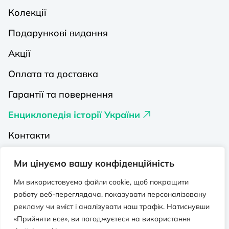
Колекції
Подарункові видання
Акції
Оплата та доставка
Гарантії та повернення
Енциклопедія історії України
Контакти
Про нас
Ми цінуємо вашу конфіденційність
Видавництва на Порталі
Ми використовуємо файли cookie, щоб покращити
роботу веб-переглядача, показувати персоналізовану
Політика конфіденційності
рекламу чи вміст і аналізувати наш трафік. Натиснувши
Публічна оферта
«Прийняти все», ви погоджуєтеся на використання