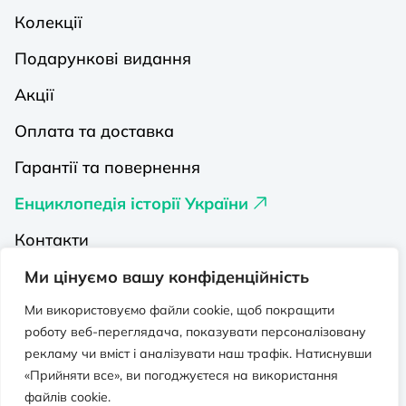
Колекції
Подарункові видання
Акції
Оплата та доставка
Гарантії та повернення
Енциклопедія історії України
Контакти
Про нас
Ми цінуємо вашу конфіденційність
Видавництва на Порталі
Ми використовуємо файли cookie, щоб покращити
роботу веб-переглядача, показувати персоналізовану
Політика конфіденційності
рекламу чи вміст і аналізувати наш трафік. Натиснувши
«Прийняти все», ви погоджуєтеся на використання
Публічна оферта
файлів cookie.