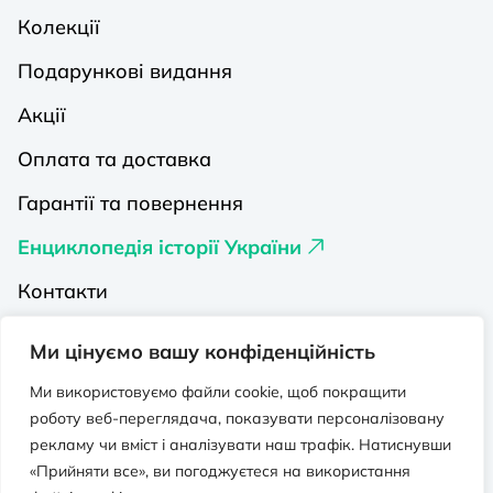
Колекції
Подарункові видання
Акції
Оплата та доставка
Гарантії та повернення
Енциклопедія історії України
Контакти
Про нас
Ми цінуємо вашу конфіденційність
Видавництва на Порталі
Ми використовуємо файли cookie, щоб покращити
роботу веб-переглядача, показувати персоналізовану
Політика конфіденційності
рекламу чи вміст і аналізувати наш трафік. Натиснувши
Публічна оферта
«Прийняти все», ви погоджуєтеся на використання