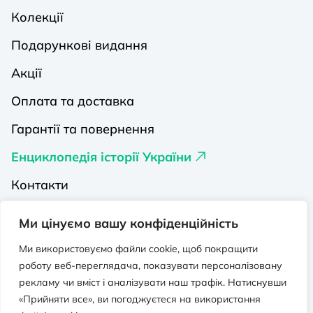
Колекції
Подарункові видання
Акції
Оплата та доставка
Гарантії та повернення
Енциклопедія історії України
Контакти
Про нас
Ми цінуємо вашу конфіденційність
Видавництва на Порталі
Ми використовуємо файли cookie, щоб покращити
роботу веб-переглядача, показувати персоналізовану
Політика конфіденційності
рекламу чи вміст і аналізувати наш трафік. Натиснувши
Публічна оферта
«Прийняти все», ви погоджуєтеся на використання