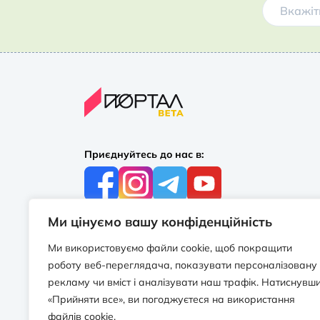
Приєднуйтесь до нас в:
Ми цінуємо вашу конфіденційність
З усіх питань:
+38 097 244 16 56
Ми використовуємо файли cookie, щоб покращити
info@portalbooks.com.ua
роботу веб-переглядача, показувати персоналізовану
Працюємо в будні з 10:00 до 18:00
рекламу чи вміст і аналізувати наш трафік. Натиснувш
«Прийняти все», ви погоджуєтеся на використання
З приводу співпраці:
файлів cookie.
info@portalbooks.com.ua