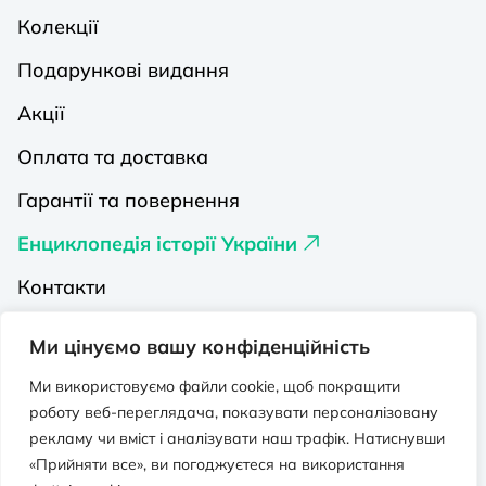
Колекції
Подарункові видання
Акції
Оплата та доставка
Гарантії та повернення
Енциклопедія історії України
Контакти
Про нас
Ми цінуємо вашу конфіденційність
Видавництва на Порталі
Ми використовуємо файли cookie, щоб покращити
роботу веб-переглядача, показувати персоналізовану
Політика конфіденційності
рекламу чи вміст і аналізувати наш трафік. Натиснувши
Публічна оферта
«Прийняти все», ви погоджуєтеся на використання