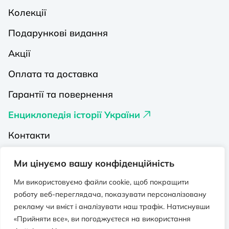
Колекції
Подарункові видання
Акції
Оплата та доставка
Гарантії та повернення
Енциклопедія історії України
Контакти
Про нас
Ми цінуємо вашу конфіденційність
Видавництва на Порталі
Ми використовуємо файли cookie, щоб покращити
роботу веб-переглядача, показувати персоналізовану
Політика конфіденційності
рекламу чи вміст і аналізувати наш трафік. Натиснувши
Публічна оферта
«Прийняти все», ви погоджуєтеся на використання