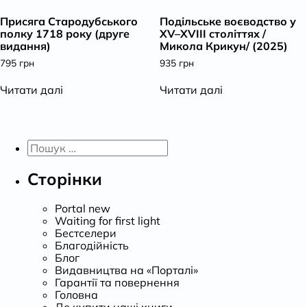
Присяга Стародубського
Подільське воєводство у
полку 1718 року (друге
XV–XVIII cтоліттях /
видання)
Микола Крикун/ (2025)
795
грн
935
грн
Читати далі
Читати далі
Пошук:
Сторінки
Portal new
Waiting for first light
Бестселери
Благодійність
Блог
Видавництва на «Порталі»
Гарантії та повернення
Головна
Де купити наші книги