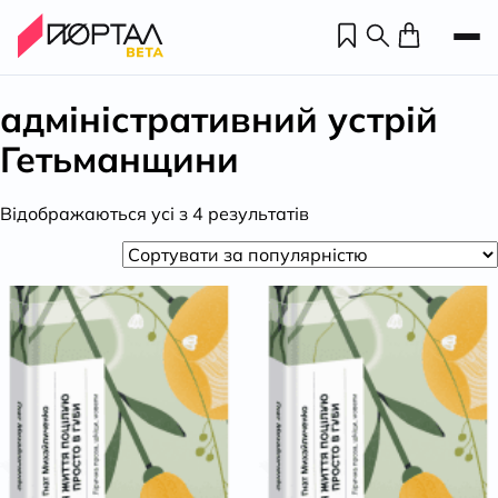
адміністративний устрій
Гетьманщини
Відсортовано
Відображаються усі з 4 результатів
за
популярністю
Н
П
н