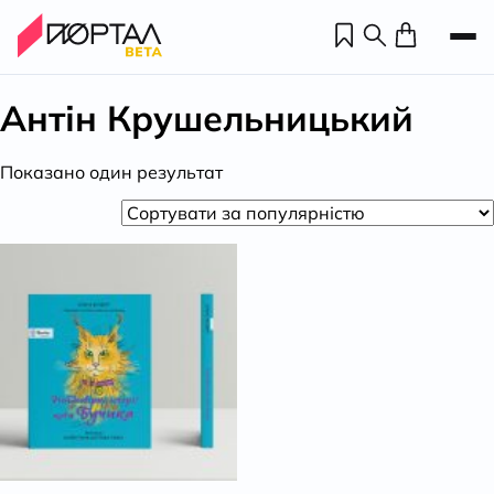
Антін Крушельницький
Показано один результат
Н
П
н