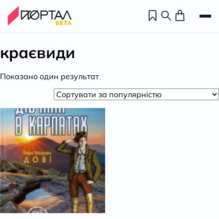
краєвиди
Показано один результат
Н
П
н