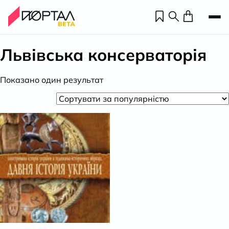
Львівська консерваторія
Показано один результат
Н
П
н