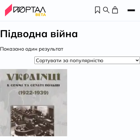
Підводна війна
Показано один результат
Н
П
н