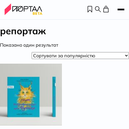
репортаж
Показано один результат
Н
П
н